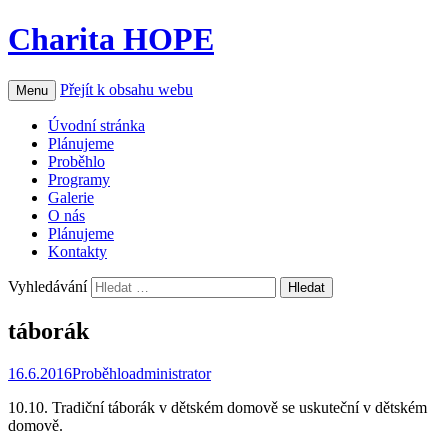
Charita HOPE
Přejít k obsahu webu
Menu
Úvodní stránka
Plánujeme
Proběhlo
Programy
Galerie
O nás
Plánujeme
Kontakty
Vyhledávání
táborák
16.6.2016
Proběhlo
administrator
10.10. Tradiční táborák v dětském domově se uskuteční v dětském
domově.