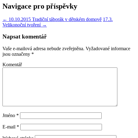
Navigace pro příspěvky
←
10.10.2015 Tradiční táborák v dětském domově
17.3.
Velikonoční tvoření
→
Napsat komentář
Vaše e-mailová adresa nebude zveřejněna.
Vyžadované informace
jsou označeny
*
Komentář
Jméno
*
E-mail
*